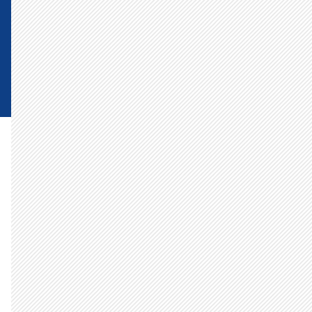
一部の人間の#に負けずに頑張れ
国民民主党！ - うさぎ党員より
一人でも多くの本物の勇者が戦い
の場で全力を発揮できますように
心から祈っております - 真田真紀
より
世界に誇れる日本を取り戻すため
には、国民民主党の躍進が必須！
がんばれ国民民主党！ - 頑張るう
さぎより
人生初、推したい政党、政治家に
出会えて心底嬉しい！与党になる