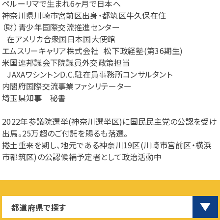
ペルーリマで生まれ6ヶ月で日本へ
神奈川県川崎市宮前区出身・都筑区牛久保在住
（財）青少年国際交流推進センター
在アメリカ合衆国日本国大使館
エムスリーキャリア株式会社 松下政経塾(第36期生)
米国連邦議会下院議員外交政策担当
JAXAワシントンD.C.駐在員事務所コンサルタント
内閣府国際交流事業ファシリテーター
埼玉県知事 秘書
2022年参議院選挙(神奈川選挙区)に国民民主党の公認を受け
出馬。25万超のご付託を賜るも落選。
捲土重来を期し、地元である神奈川19区(川崎市宮前区・横浜
市都筑区)の公認候補予定者として政治活動中