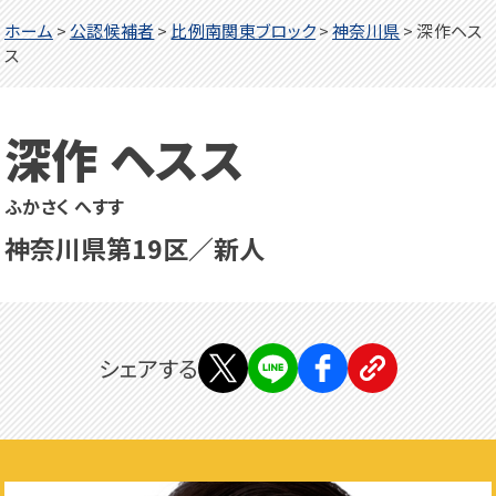
ホーム
>
公認候補者
>
比例南関東ブロック
>
神奈川県
>
深作ヘス
ス
深作 ヘスス
ふかさく へすす
神奈川県第19区／新人
シェアする