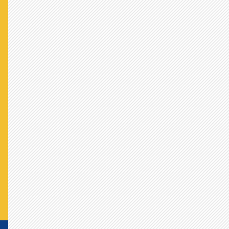
ぜひ解決のための活動を、よろしく
お願いします！ - 焼き栗より
かかげた公約は何がなんでも達成
してください。 応援してます。 -
docより
衆議院議席21取れます様に！ - み
かんより