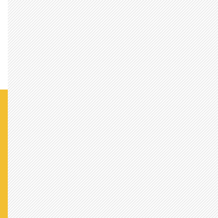
より
守れニッポン！護れ主権！衛れ美し
い国土！ - ファイズより
是々非々で議論を進めて、子ども
たちが将来に希望を持てる国に変
えていってください！がんばれ！ -
あらいぐまより
これからも日本で暮らして行こう！
と思える処方箋を訴えておられま
す！応援します - ほふより