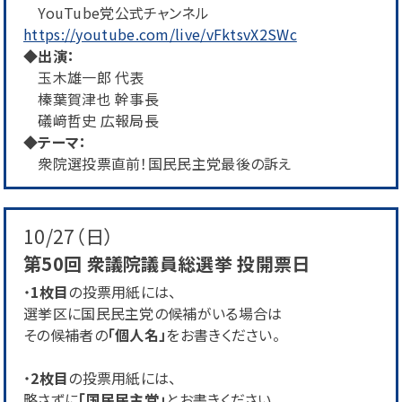
YouTube党公式チャンネル
https://youtube.com/live/vFktsvX2SWc
◆出演：
玉木雄一郎 代表
榛葉賀津也 幹事長
礒﨑哲史 広報局長
◆テーマ：
衆院選投票直前！国民民主党最後の訴え
10/27（日）
第50回 衆議院議員総選挙 投開票日
・
1枚目
の投票用紙には、
選挙区に国民民主党の候補がいる場合は
その候補者の
「個人名」
をお書きください。
・
2枚目
の投票用紙には、
略さずに
「国民民主党」
とお書きください。