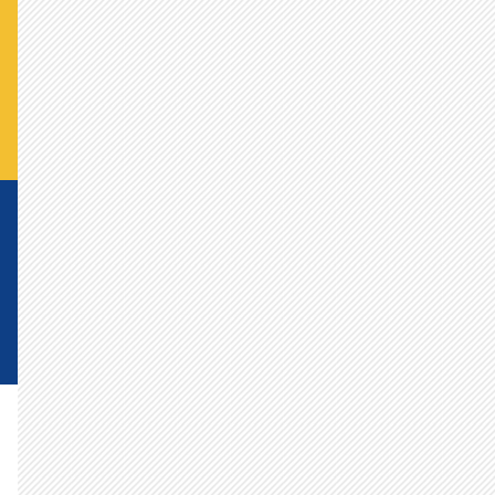
かかげた公約は何がなんでも達成
してください。 応援してます。 -
docより
衆議院議席21取れます様に！ - み
かんより
一部の人間の#に負けずに頑張れ
国民民主党！ - うさぎ党員より
一人でも多くの本物の勇者が戦い