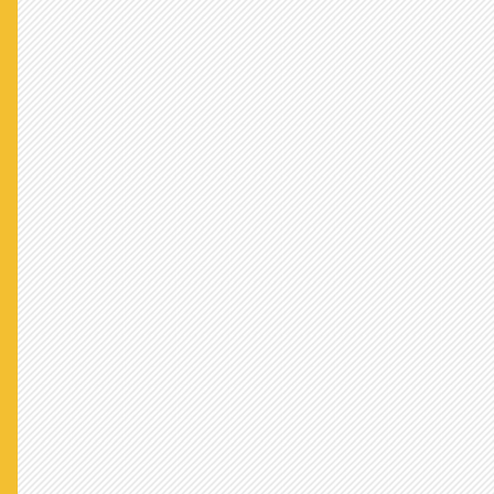
是々非々で議論を進めて、子ども
たちが将来に希望を持てる国に変
えていってください！がんばれ！ -
あらいぐまより
これからも日本で暮らして行こう！
と思える処方箋を訴えておられま
す！応援します - ほふより
ぜひ解決のための活動を、よろしく
お願いします！ - 焼き栗より