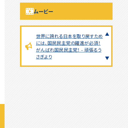
の場で全力を発揮できますように
ムービー
心から祈っております - 真田真紀
より
世界に誇れる日本を取り戻すため
には、国民民主党の躍進が必須！
がんばれ国民民主党！ - 頑張るう
さぎより
人生初、推したい政党、政治家に
出会えて心底嬉しい！与党になる
までずっと応援します！ - コロンチ
より
守れニッポン！護れ主権！衛れ美し
い国土！ - ファイズより