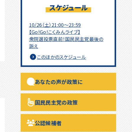
スケジュール
10/26（土）21:00～23:59
【Go!Go!こくみんライブ】
衆院選投票直前！国民民主党最後の
訴え
このほかのスケジュール
あなたの声が政策に
一部の人間の#に負けずに頑張れ
国民民主党の政策
国民民主党！ - うさぎ党員より
公認候補者
一人でも多くの本物の勇者が戦い