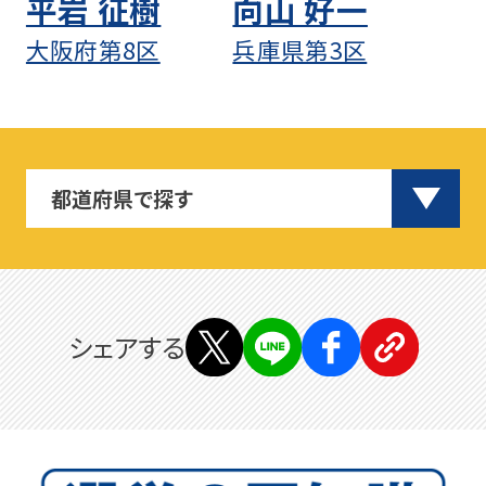
平岩 征樹
向山 好一
大阪府第8区
兵庫県第3区
シェアする