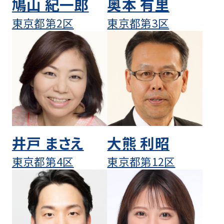
鳩山 紀一郎
奥本 有里
東京都第2区
東京都第3区
井戸 まさえ
大熊 利昭
東京都第4区
東京都第12区