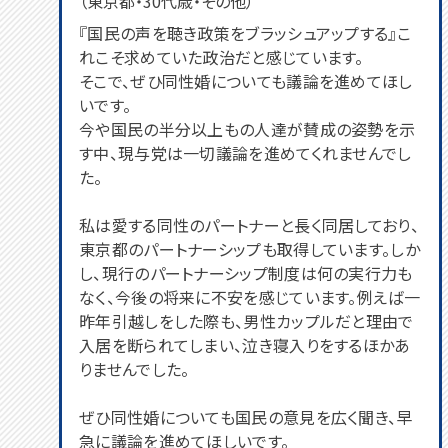
（東京都・30代歳・その他）
『国民の声を聴き政策をブラッシュアップする』こ
れこそ求めていた政治だと感じています。
そこで、ぜひ同性婚についても議論を進めてほし
いです。
今や国民の半分以上もの人達が賛成の姿勢を示
す中、現与党は一切議論を進めてくれませんでし
た。
私は愛する同性のパートナーと長く同居しており、
東京都のパートナーシップも取得しています。しか
し、現行のパートナーシップ制度は何の実行力も
なく、今後の将来に不安を感じています。例えば一
昨年引越しをした際も、男性カップルだと理由で
入居を断られてしまい、泣き寝入りをするほかあ
りませんでした。
ぜひ同性婚についても国民の意見を広く聞き、早
急に議論を進めてほしいです。