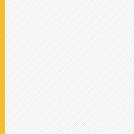
ぜひ解決のための活動を、よろしく
お願いします！ - 焼き栗より
かかげた公約は何がなんでも達成
してください。 応援してます。 -
docより
衆議院議席21取れます様に！ - み
かんより
一部の人間の#に負けずに頑張れ