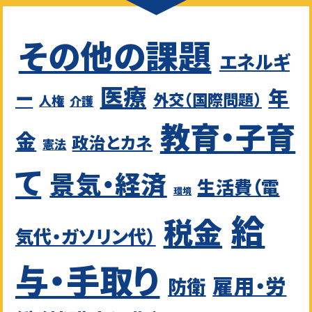
その他の課題
エネルギ
医療
年
ー
外交（国際問題）
人権
介護
教育・子育
金
政治とカネ
憲法
て
景気・経済
生活費（電
環境
給
税金
気代・ガソリン代）
与・手取り
雇用・労
防衛