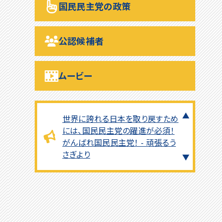
国民民主党の政策
国民民主党！ - うさぎ党員より
公認候補者
一人でも多くの本物の勇者が戦い
の場で全力を発揮できますように
ムービー
心から祈っております - 真田真紀
より
世界に誇れる日本を取り戻すため
には、国民民主党の躍進が必須！
がんばれ国民民主党！ - 頑張るう
さぎより
人生初、推したい政党、政治家に
出会えて心底嬉しい！与党になる
までずっと応援します！ - コロンチ
より