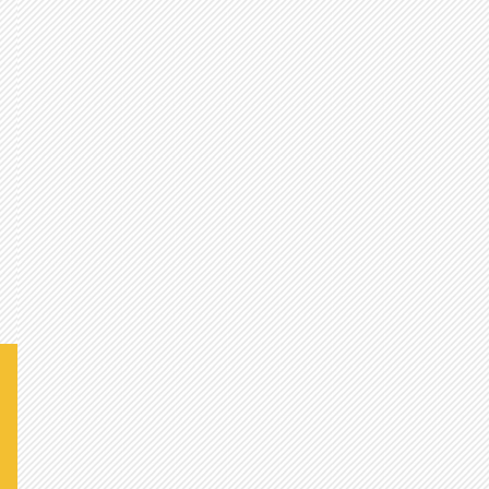
守れニッポン！護れ主権！衛れ美し
い国土！ - ファイズより
是々非々で議論を進めて、子ども
たちが将来に希望を持てる国に変
えていってください！がんばれ！ -
あらいぐまより
これからも日本で暮らして行こう！
と思える処方箋を訴えておられま
す！応援します - ほふより